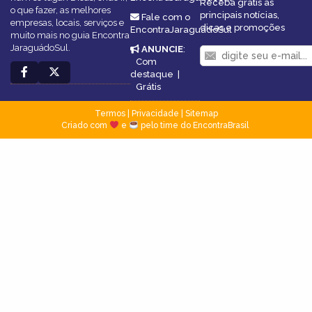
Receba grátis as
o que fazer, as melhores
principais notícias,
Fale com o
empresas, locais, serviços e
dicas e promoções
EncontraJaraguádoSul
muito mais no guia Encontra
JaraguádoSul.
ANUNCIE
:
Com
destaque
|
Grátis
Termos
|
Privacidade
|
Sitemap
Criado com
e
pelo time do EncontraBrasil