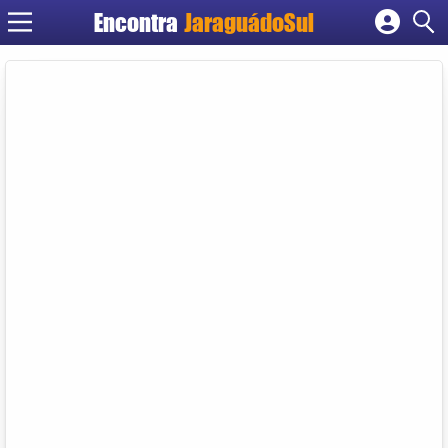
Encontra
JaraguádoSul
Cadastrar empresa
Fazer login
Criar conta