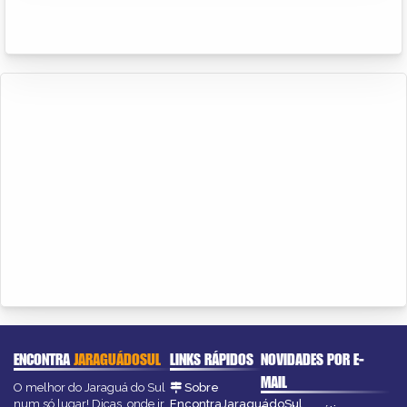
ENCONTRA
JARAGUÁDOSUL
LINKS RÁPIDOS
NOVIDADES POR E-
MAIL
O melhor do Jaraguá do Sul
Sobre
num só lugar! Dicas, onde ir,
EncontraJaraguádoSul