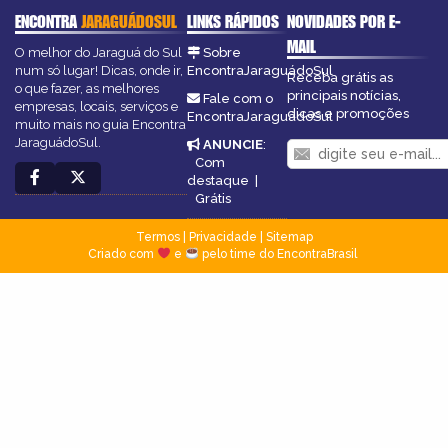
ENCONTRA
JARAGUÁDOSUL
LINKS RÁPIDOS
NOVIDADES POR E-
MAIL
O melhor do Jaraguá do Sul
Sobre
num só lugar! Dicas, onde ir,
EncontraJaraguádoSul
Receba grátis as
o que fazer, as melhores
principais notícias,
Fale com o
empresas, locais, serviços e
dicas e promoções
EncontraJaraguádoSul
muito mais no guia Encontra
JaraguádoSul.
ANUNCIE
:
Com
destaque
|
Grátis
Termos
|
Privacidade
|
Sitemap
Criado com
e
pelo time do EncontraBrasil