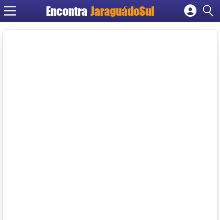
Encontra
JaraguádoSul
Cadastrar empresa
Fazer login
Criar conta