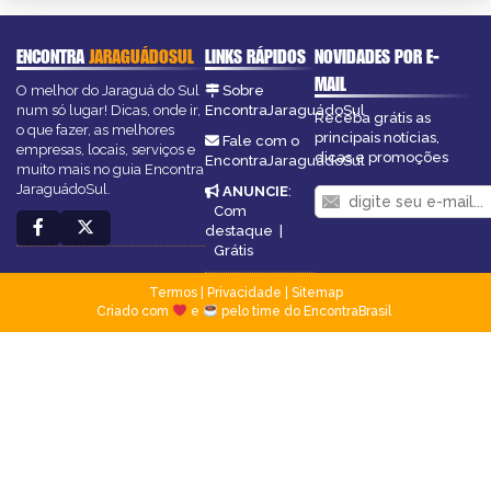
ENCONTRA
JARAGUÁDOSUL
LINKS RÁPIDOS
NOVIDADES POR E-
MAIL
O melhor do Jaraguá do Sul
Sobre
num só lugar! Dicas, onde ir,
EncontraJaraguádoSul
Receba grátis as
o que fazer, as melhores
principais notícias,
Fale com o
empresas, locais, serviços e
dicas e promoções
EncontraJaraguádoSul
muito mais no guia Encontra
JaraguádoSul.
ANUNCIE
:
Com
destaque
|
Grátis
Termos
|
Privacidade
|
Sitemap
Criado com
e
pelo time do EncontraBrasil