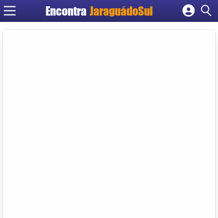
Encontra
JaraguádoSul
Cadastrar empresa
Fazer login
Criar conta