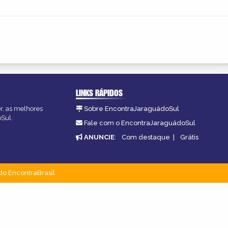
LINKS RÁPIDOS
er, as melhores
Sobre EncontraJaraguádoSul
oSul.
Fale com o EncontraJaraguádoSul
ANUNCIE
:
Com destaque
|
Grátis
do EncontraBrasil