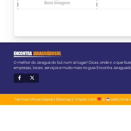
ENCONTRA
JARAGUÁDOSUL
O melhor do Jaraguá do Sul num só lugar! Dicas, onde ir, o que faz
empresas, locais, serviços e muito mais no guia Encontra Jaraguád
Termos
|
Privacidade
|
Sitemap
Criado com
e
pelo time 