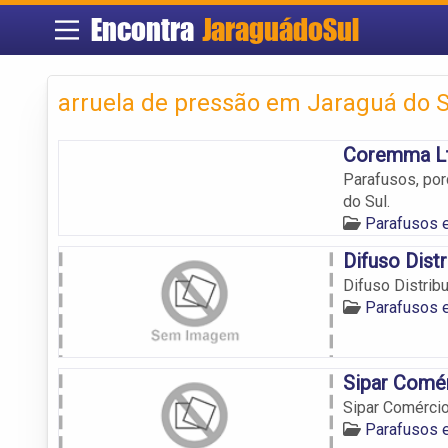
Encontra
JaraguádoSul
arruela de pressão em Jaraguá do S
Coremma L
Parafusos, porc
do Sul.
Parafusos 
Difuso Dist
Difuso Distrib
Parafusos 
Sipar Comé
Sipar Comérci
Parafusos 