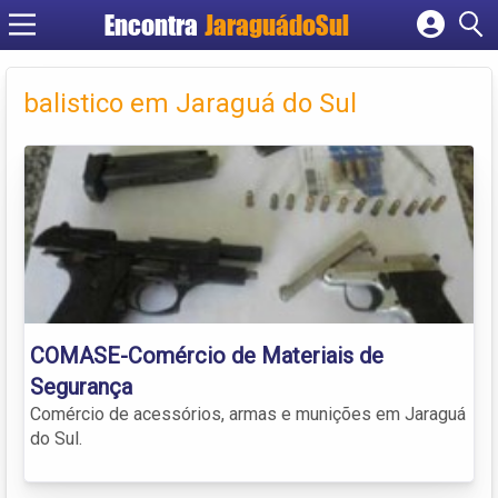
Encontra
JaraguádoSul
Cadastrar empresa
Fazer login
balistico em Jaraguá do Sul
Criar conta
COMASE-Comércio de Materiais de
Segurança
Comércio de acessórios, armas e munições em Jaraguá
do Sul.