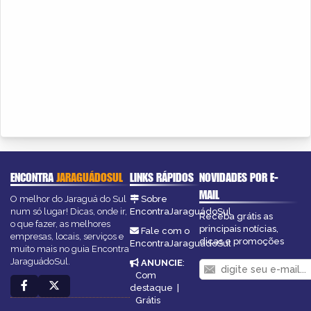
ENCONTRA
JARAGUÁDOSUL
LINKS RÁPIDOS
NOVIDADES POR E-
MAIL
O melhor do Jaraguá do Sul
Sobre
num só lugar! Dicas, onde ir,
EncontraJaraguádoSul
Receba grátis as
o que fazer, as melhores
principais notícias,
Fale com o
empresas, locais, serviços e
dicas e promoções
EncontraJaraguádoSul
muito mais no guia Encontra
JaraguádoSul.
ANUNCIE
:
Com
destaque
|
Grátis