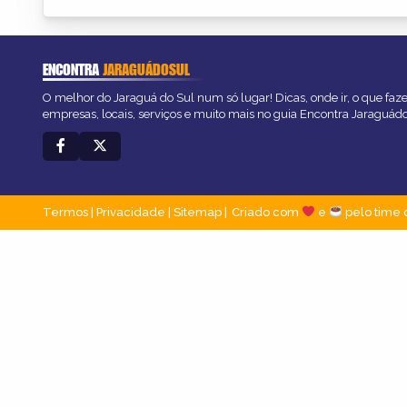
ENCONTRA
JARAGUÁDOSUL
O melhor do Jaraguá do Sul num só lugar! Dicas, onde ir, o que faz
empresas, locais, serviços e muito mais no guia Encontra Jaraguád
Termos
|
Privacidade
|
Sitemap
Criado com
e
pelo time 