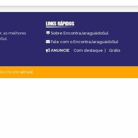
LINKS RÁPIDOS
er, as melhores
Sobre EncontraJaraguádoSul
oSul.
Fale com o EncontraJaraguádoSul
ANUNCIE
:
Com destaque
|
Grátis
do EncontraBrasil