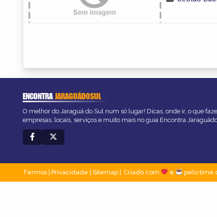
ENCONTRA
JARAGUÁDOSUL
O melhor do Jaraguá do Sul num só lugar! Dicas, onde ir, o que faz
empresas, locais, serviços e muito mais no guia Encontra Jaraguád
Termos
|
Privacidade
|
Sitemap
Criado com
e
pelo time 