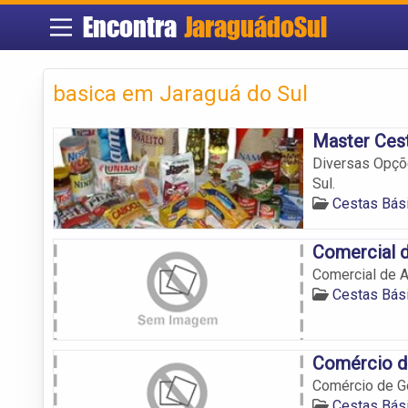
Encontra
JaraguádoSul
basica em Jaraguá do Sul
Master Cest
Diversas Opçõ
Sul.
Cestas Bás
Comercial d
Comercial de A
Cestas Bás
Comércio de
Comércio de Gê
Cestas Bás