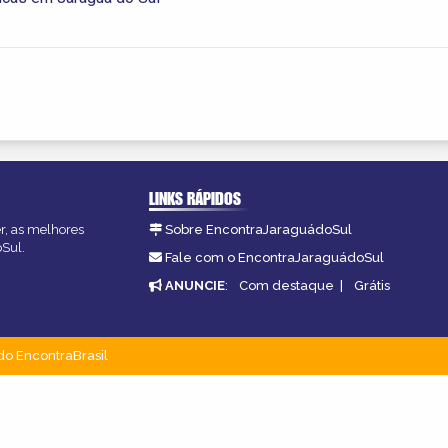
LINKS RÁPIDOS
er, as melhores
Sobre EncontraJaraguádoSul
oSul.
Fale com o EncontraJaraguádoSul
ANUNCIE
:
Com destaque
|
Grátis
do EncontraBrasil