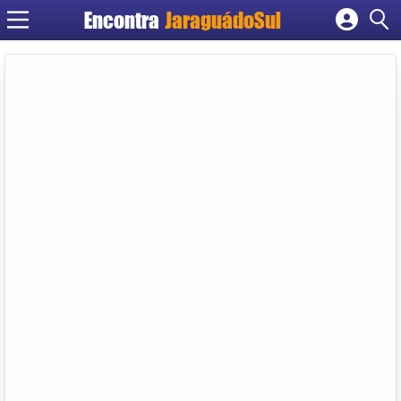
Encontra
JaraguádoSul
Cadastrar empresa
Fazer login
Criar conta