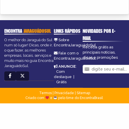
ENCONTRA
JARAGUÁDOSUL
LINKS RÁPIDOS
NOVIDADES POR E-
MAIL
O melhor do Jaraguá do Sul
Sobre
num só lugar! Dicas, onde ir,
EncontraJaraguádoSul
Receba grátis as
o que fazer, as melhores
principais notícias,
Fale com o
empresas, locais, serviços e
dicas e promoções
EncontraJaraguádoSul
muito mais no guia Encontra
JaraguádoSul.
ANUNCIE
:
Com
destaque
|
Grátis
Termos
|
Privacidade
|
Sitemap
Criado com
e
pelo time do EncontraBrasil