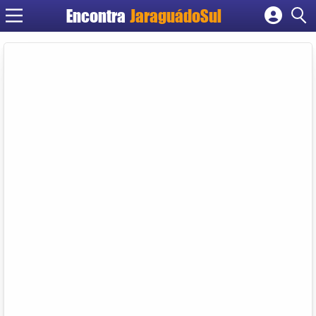
Encontra
JaraguádoSul
Cadastrar empresa
Fazer login
Criar conta