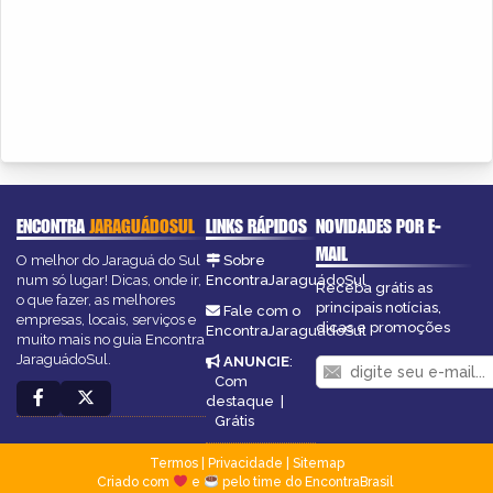
ENCONTRA
JARAGUÁDOSUL
LINKS RÁPIDOS
NOVIDADES POR E-
MAIL
O melhor do Jaraguá do Sul
Sobre
num só lugar! Dicas, onde ir,
EncontraJaraguádoSul
Receba grátis as
o que fazer, as melhores
principais notícias,
Fale com o
empresas, locais, serviços e
dicas e promoções
EncontraJaraguádoSul
muito mais no guia Encontra
JaraguádoSul.
ANUNCIE
:
Com
destaque
|
Grátis
Termos
|
Privacidade
|
Sitemap
Criado com
e
pelo time do EncontraBrasil