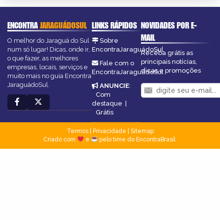
ENCONTRA
JARAGUÁDOSUL
LINKS RÁPIDOS
NOVIDADES POR E-
MAIL
O melhor do Jaraguá do Sul
Sobre
num só lugar! Dicas, onde ir,
EncontraJaraguádoSul
Receba grátis as
o que fazer, as melhores
principais notícias,
Fale com o
empresas, locais, serviços e
dicas e promoções
EncontraJaraguádoSul
muito mais no guia Encontra
JaraguádoSul.
ANUNCIE
:
Com
destaque
|
Grátis
Termos
|
Privacidade
|
Sitemap
Criado com
e
pelo time do EncontraBrasil