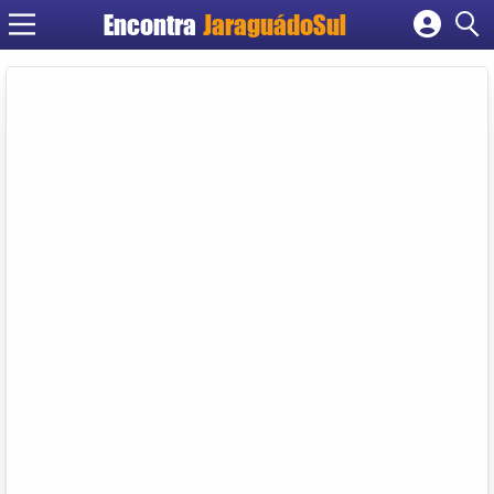
Encontra
JaraguádoSul
Cadastrar empresa
Fazer login
Criar conta