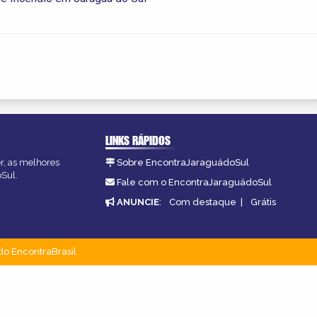
LINKS RÁPIDOS
er, as melhores
Sobre EncontraJaraguádoSul
oSul.
Fale com o EncontraJaraguádoSul
ANUNCIE
:
Com destaque
|
Grátis
do EncontraBrasil