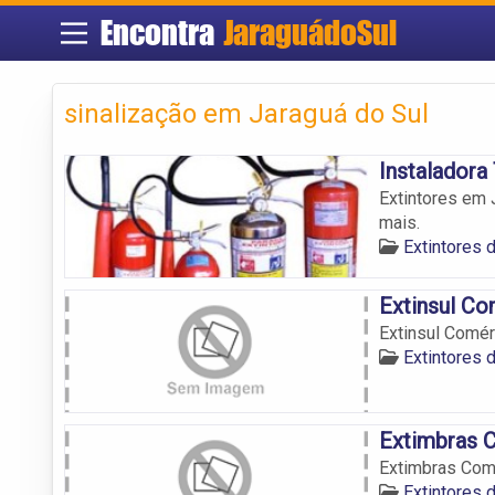
Encontra
JaraguádoSul
sinalização em Jaraguá do Sul
Instaladora 
Extintores em J
mais.
Extintores 
Extinsul Co
Extinsul Comér
Extintores 
Extimbras C
Extimbras Comé
Extintores 