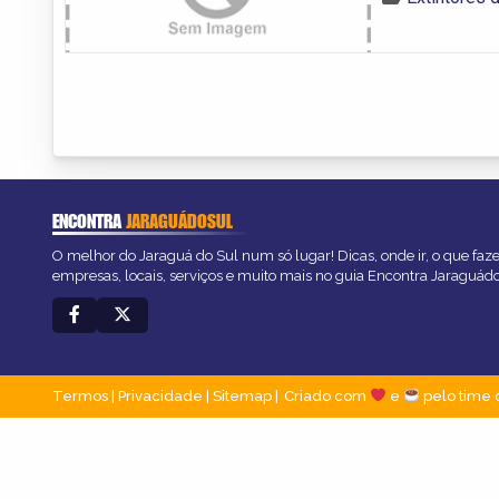
ENCONTRA
JARAGUÁDOSUL
O melhor do Jaraguá do Sul num só lugar! Dicas, onde ir, o que faz
empresas, locais, serviços e muito mais no guia Encontra Jaraguád
Termos
|
Privacidade
|
Sitemap
Criado com
e
pelo time 