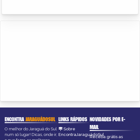
ENCONTRA
JARAGUÁDOSUL
LINKS RÁPIDOS
NOVIDADES POR E-
MAIL
O melhor do Jaraguá do Sul
Sobre
num só lugar! Dicas, onde ir,
EncontraJaraguádoSul
Receba grátis as