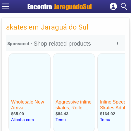
Encontra
JaraguádoSul
Cadastrar empresa
Fazer login
skates em Jaraguá do Sul
Criar conta