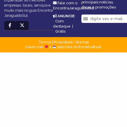
o que fazer, as melhores
principais notícias,
Fale com o
empresas, locais, serviços e
dicas e promoções
EncontraJaraguádoSul
muito mais no guia Encontra
JaraguádoSul.
ANUNCIE
:
Com
destaque
|
Grátis
Termos
|
Privacidade
|
Sitemap
Criado com
e
pelo time do EncontraBrasil