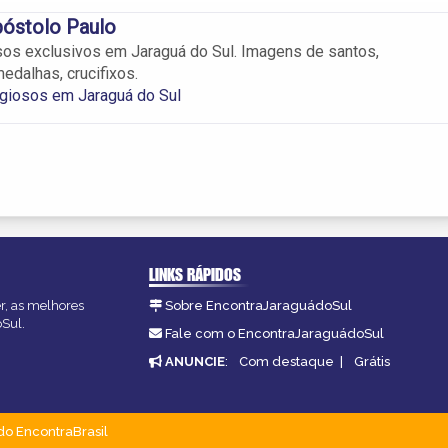
póstolo Paulo
osos exclusivos em Jaraguá do Sul. Imagens de santos,
edalhas, crucifixos.
igiosos em Jaraguá do Sul
LINKS RÁPIDOS
er, as melhores
Sobre EncontraJaraguádoSul
oSul.
Fale com o EncontraJaraguádoSul
ANUNCIE
:
Com destaque
|
Grátis
do EncontraBrasil