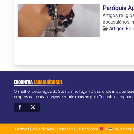
Paróquia A
Artigos religi
escapulários, m
Artigos Rel
ENCONTRA
JARAGUÁDOSUL
O melhor do Jaraguá do Sul num só lugar! Dicas, onde ir, o que faz
empresas, locais, serviços e muito mais no guia Encontra Jaraguád
Termos
|
Privacidade
|
Sitemap
Criado com
e
pelo time 