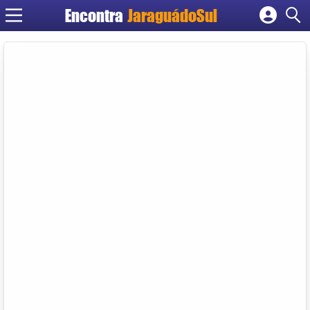
Encontra
JaraguádoSul
Cadastrar empresa
Fazer login
Criar conta