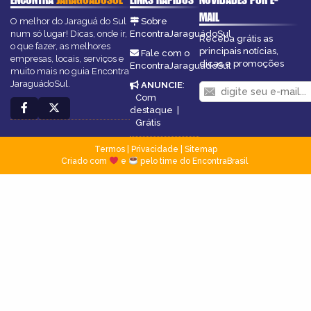
MAIL
O melhor do Jaraguá do Sul
Sobre
num só lugar! Dicas, onde ir,
EncontraJaraguádoSul
Receba grátis as
o que fazer, as melhores
principais notícias,
Fale com o
empresas, locais, serviços e
dicas e promoções
EncontraJaraguádoSul
muito mais no guia Encontra
JaraguádoSul.
ANUNCIE
:
Com
destaque
|
Grátis
Termos
|
Privacidade
|
Sitemap
Criado com
e
pelo time do EncontraBrasil