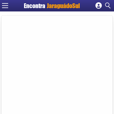
Encontra
JaraguádoSul
Cadastrar empresa
Fazer login
Criar conta