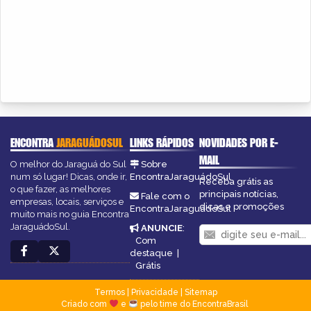
ENCONTRA
JARAGUÁDOSUL
LINKS RÁPIDOS
NOVIDADES POR E-
MAIL
O melhor do Jaraguá do Sul
Sobre
num só lugar! Dicas, onde ir,
EncontraJaraguádoSul
Receba grátis as
o que fazer, as melhores
principais notícias,
Fale com o
empresas, locais, serviços e
dicas e promoções
EncontraJaraguádoSul
muito mais no guia Encontra
JaraguádoSul.
ANUNCIE
:
Com
destaque
|
Grátis
Termos
|
Privacidade
|
Sitemap
Criado com
e
pelo time do EncontraBrasil