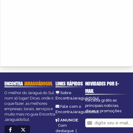
ENCONTRA
JARAGUÁDOSUL
LINKS RÁPIDOS
NOVIDADES POR E-
MAIL
O melhor do Jaraguá do Sul
Sobre
num só lugar! Dicas, onde ir,
EncontraJaraguádoSul
Receba grátis as
o que fazer, as melhores
principais notícias,
Fale com o
empresas, locais, serviços e
dicas e promoções
EncontraJaraguádoSul
muito mais no guia Encontra
JaraguádoSul.
ANUNCIE
:
Com
destaque
|