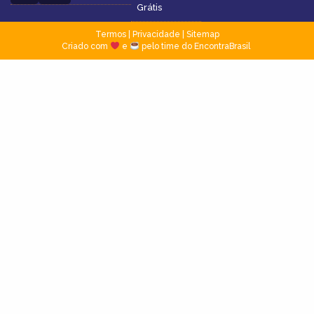
Grátis
Termos
|
Privacidade
|
Sitemap
Criado com
e
pelo time do EncontraBrasil