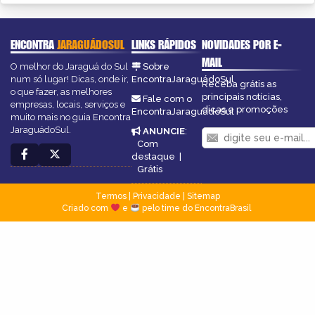
ENCONTRA
JARAGUÁDOSUL
LINKS RÁPIDOS
NOVIDADES POR E-
MAIL
O melhor do Jaraguá do Sul
Sobre
num só lugar! Dicas, onde ir,
EncontraJaraguádoSul
Receba grátis as
o que fazer, as melhores
principais notícias,
Fale com o
empresas, locais, serviços e
dicas e promoções
EncontraJaraguádoSul
muito mais no guia Encontra
JaraguádoSul.
ANUNCIE
:
Com
destaque
|
Grátis
Termos
|
Privacidade
|
Sitemap
Criado com
e
pelo time do EncontraBrasil