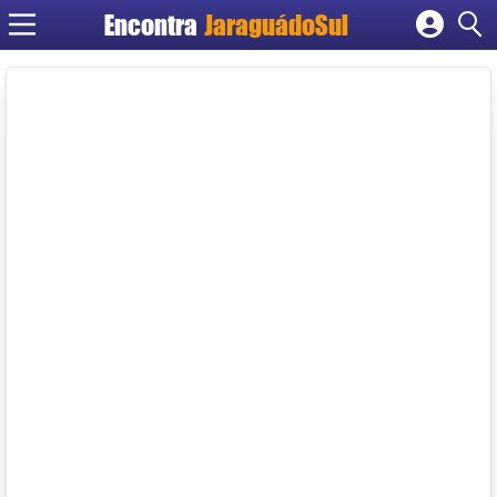
Encontra
JaraguádoSul
Cadastrar empresa
Fazer login
Criar conta