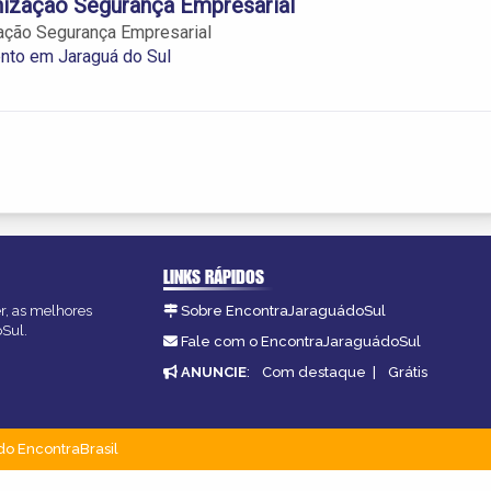
nização Segurança Empresarial
ação Segurança Empresarial
nto em Jaraguá do Sul
LINKS RÁPIDOS
er, as melhores
Sobre EncontraJaraguádoSul
oSul.
Fale com o EncontraJaraguádoSul
ANUNCIE
:
Com destaque
|
Grátis
do EncontraBrasil