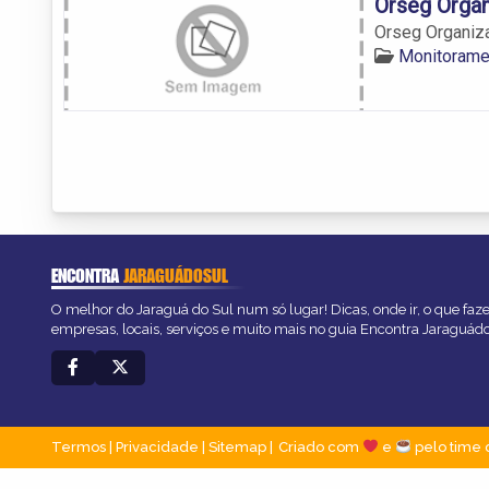
Orseg Orga
Orseg Organiz
Monitorame
ENCONTRA
JARAGUÁDOSUL
O melhor do Jaraguá do Sul num só lugar! Dicas, onde ir, o que faz
empresas, locais, serviços e muito mais no guia Encontra Jaraguád
Termos
|
Privacidade
|
Sitemap
Criado com
e
pelo time 