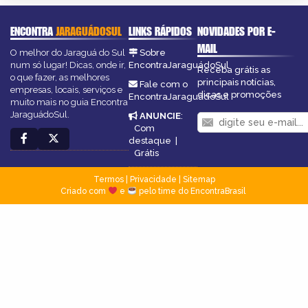
ENCONTRA
JARAGUÁDOSUL
LINKS RÁPIDOS
NOVIDADES POR E-
MAIL
O melhor do Jaraguá do Sul
Sobre
num só lugar! Dicas, onde ir,
EncontraJaraguádoSul
Receba grátis as
o que fazer, as melhores
principais notícias,
Fale com o
empresas, locais, serviços e
dicas e promoções
EncontraJaraguádoSul
muito mais no guia Encontra
JaraguádoSul.
ANUNCIE
:
Com
destaque
|
Grátis
Termos
|
Privacidade
|
Sitemap
Criado com
e
pelo time do EncontraBrasil