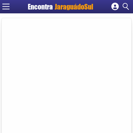
Encontra
JaraguádoSul
Cadastrar empresa
Fazer login
Criar conta