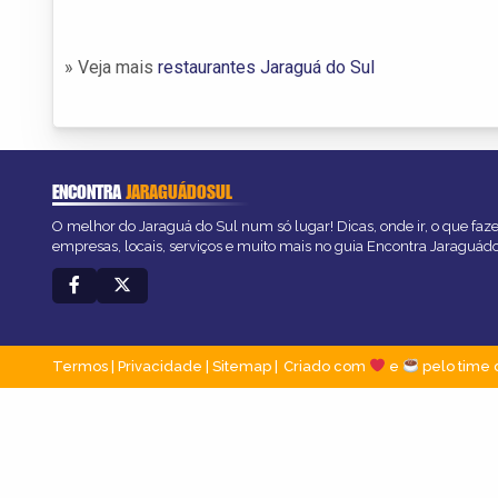
» Veja mais
restaurantes Jaraguá do Sul
ENCONTRA
JARAGUÁDOSUL
O melhor do Jaraguá do Sul num só lugar! Dicas, onde ir, o que faz
empresas, locais, serviços e muito mais no guia Encontra Jaraguád
Termos
|
Privacidade
|
Sitemap
Criado com
e
pelo time 