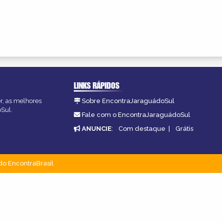
LINKS RÁPIDOS
er, as melhores
Sobre EncontraJaraguádoSul
oSul.
Fale com o EncontraJaraguádoSul
ANUNCIE
:
Com destaque
|
Grátis
do EncontraBrasil