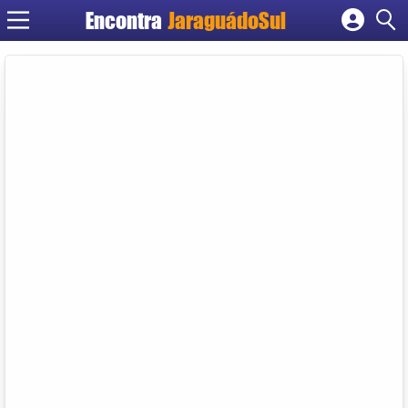
Encontra
JaraguádoSul
Cadastrar empresa
Fazer login
Criar conta