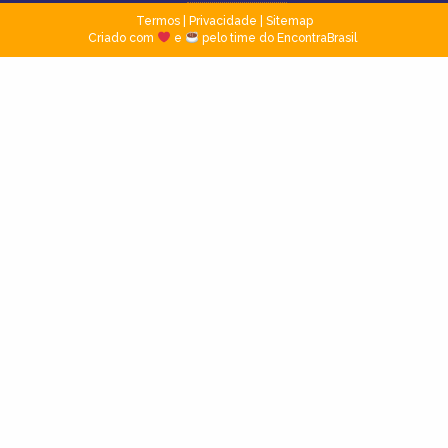
Termos
|
Privacidade
|
Sitemap
Criado com
e
pelo time do EncontraBrasil