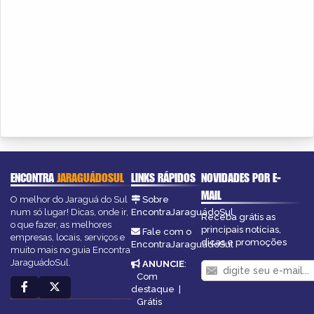
ENCONTRA
JARAGUÁDOSUL
LINKS RÁPIDOS
NOVIDADES POR E-
MAIL
O melhor do Jaraguá do Sul
Sobre
num só lugar! Dicas, onde ir,
EncontraJaraguádoSul
Receba grátis as
o que fazer, as melhores
principais notícias,
Fale com o
empresas, locais, serviços e
dicas e promoções
EncontraJaraguádoSul
muito mais no guia Encontra
JaraguádoSul.
ANUNCIE
:
Com
destaque
|
Grátis