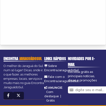
ENCONTRA
JARAGUÁDOSUL
LINKS RÁPIDOS
NOVIDADES POR E-
MAIL
O melhor do Jaraguá do Sul
Sobre
num só lugar! Dicas, onde ir,
EncontraJaraguádoSul
Receba grátis as
o que fazer, as melhores
principais notícias,
Fale com o
empresas, locais, serviços e
dicas e promoções
EncontraJaraguádoSul
muito mais no guia Encontra
JaraguádoSul.
ANUNCIE
:
Com
destaque
|
Grátis