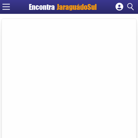
Encontra
JaraguádoSul
Cadastrar empresa
Fazer login
Criar conta