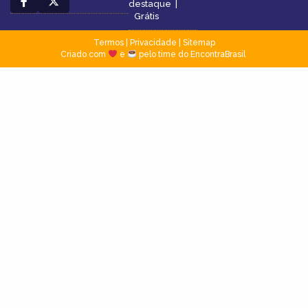
destaque
|
Grátis
Termos
|
Privacidade
|
Sitemap
Criado com
e
pelo time do EncontraBrasil