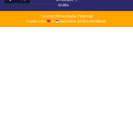
Grátis
Termos
|
Privacidade
|
Sitemap
Criado com
e
pelo time do EncontraBrasil