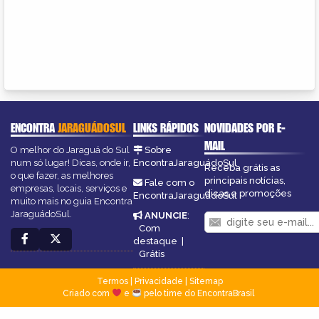
ENCONTRA
JARAGUÁDOSUL
LINKS RÁPIDOS
NOVIDADES POR E-
MAIL
O melhor do Jaraguá do Sul
Sobre
num só lugar! Dicas, onde ir,
EncontraJaraguádoSul
Receba grátis as
o que fazer, as melhores
principais notícias,
Fale com o
empresas, locais, serviços e
dicas e promoções
EncontraJaraguádoSul
muito mais no guia Encontra
JaraguádoSul.
ANUNCIE
:
Com
destaque
|
Grátis
Termos
|
Privacidade
|
Sitemap
Criado com
e
pelo time do EncontraBrasil