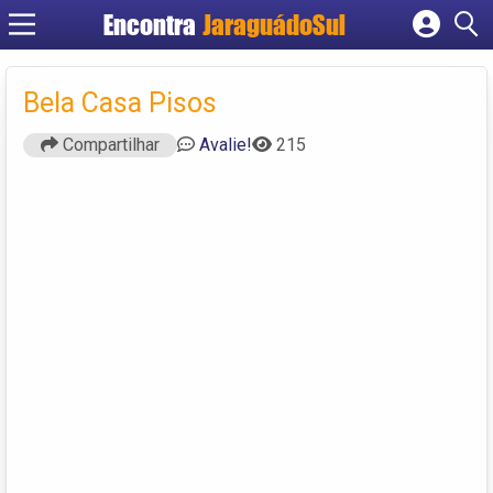
Encontra
JaraguádoSul
Cadastrar empresa
Fazer login
Bela Casa Pisos
Criar conta
Compartilhar
Avalie!
215