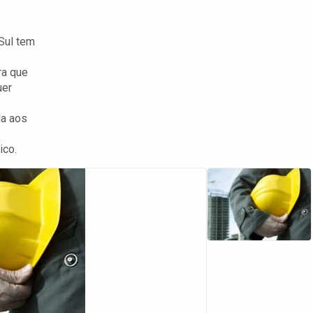
Sul tem
ra que
uer
da aos
ico.