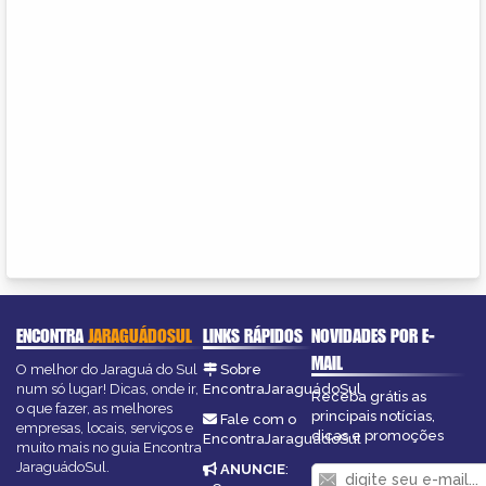
ENCONTRA
JARAGUÁDOSUL
LINKS RÁPIDOS
NOVIDADES POR E-
MAIL
O melhor do Jaraguá do Sul
Sobre
num só lugar! Dicas, onde ir,
EncontraJaraguádoSul
Receba grátis as
o que fazer, as melhores
principais notícias,
Fale com o
empresas, locais, serviços e
dicas e promoções
EncontraJaraguádoSul
muito mais no guia Encontra
JaraguádoSul.
ANUNCIE
: