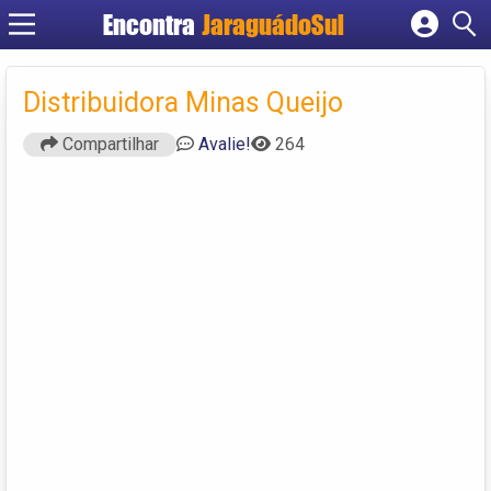
Encontra
JaraguádoSul
Cadastrar empresa
Fazer login
Distribuidora Minas Queijo
Criar conta
Compartilhar
Avalie!
264