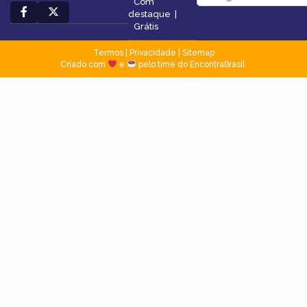
Com
destaque
|
Grátis
Termos
|
Privacidade
|
Sitemap
Criado com
e
pelo time do EncontraBrasil