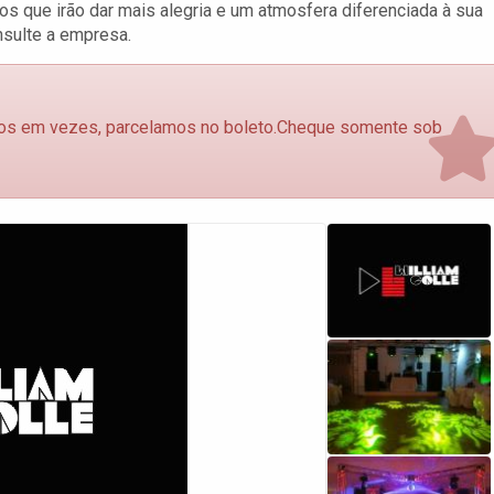
s que irão dar mais alegria e um atmosfera diferenciada à sua
sulte a empresa.
ntos em vezes, parcelamos no boleto.Cheque somente sob