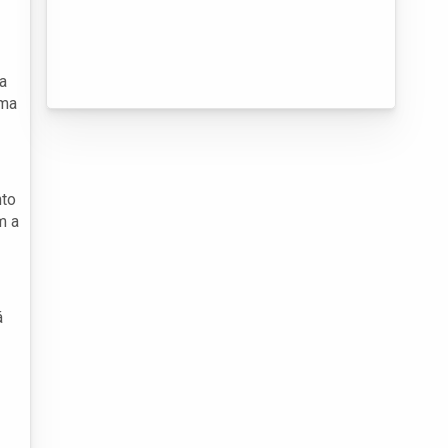
a
uma
nto
m a
á