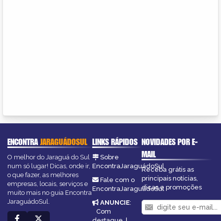
ENCONTRA
JARAGUÁDOSUL
LINKS RÁPIDOS
NOVIDADES POR E-
MAIL
O melhor do Jaraguá do Sul
Sobre
num só lugar! Dicas, onde ir,
EncontraJaraguádoSul
Receba grátis as
o que fazer, as melhores
principais notícias,
Fale com o
empresas, locais, serviços e
dicas e promoções
EncontraJaraguádoSul
muito mais no guia Encontra
JaraguádoSul.
ANUNCIE
:
Com
destaque
|