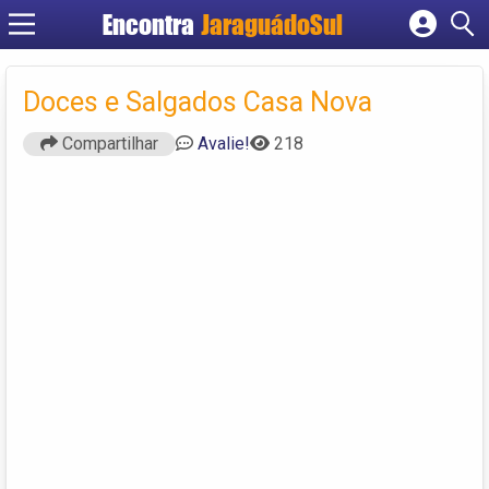
Encontra
JaraguádoSul
Cadastrar empresa
Fazer login
Doces e Salgados Casa Nova
Criar conta
Compartilhar
Avalie!
218