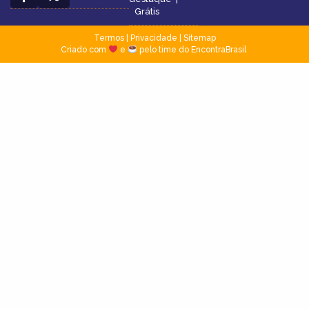
Grátis
Termos
|
Privacidade
|
Sitemap
Criado com
e
pelo time do EncontraBrasil