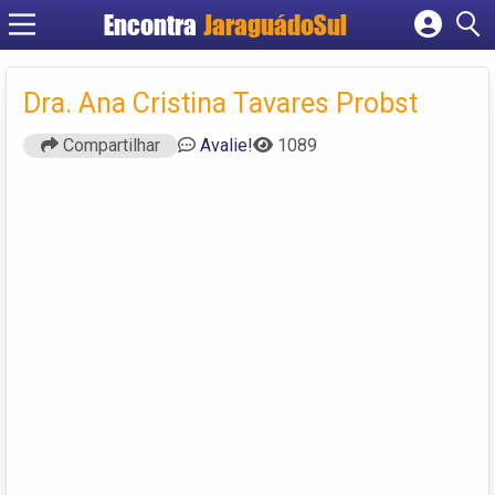
Encontra
JaraguádoSul
Cadastrar empresa
Fazer login
Dra. Ana Cristina Tavares Probst
Criar conta
Compartilhar
Avalie!
1089