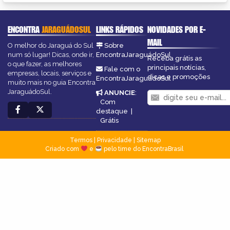
ENCONTRA
JARAGUÁDOSUL
LINKS RÁPIDOS
NOVIDADES POR E-
MAIL
O melhor do Jaraguá do Sul
Sobre
num só lugar! Dicas, onde ir,
EncontraJaraguádoSul
Receba grátis as
o que fazer, as melhores
principais notícias,
Fale com o
empresas, locais, serviços e
dicas e promoções
EncontraJaraguádoSul
muito mais no guia Encontra
JaraguádoSul.
ANUNCIE
:
Com
destaque
|
Grátis
Termos
|
Privacidade
|
Sitemap
Criado com
e
pelo time do EncontraBrasil