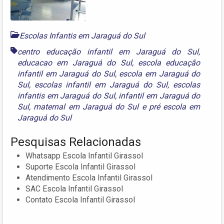
Escolas Infantis em Jaraguá do Sul
centro educação infantil em Jaraguá do Sul
,
educacao em Jaraguá do Sul
,
escola educação
infantil em Jaraguá do Sul
,
escola em Jaraguá do
Sul
,
escolas infantil em Jaraguá do Sul
,
escolas
infantis em Jaraguá do Sul
,
infantil em Jaraguá do
Sul
,
maternal em Jaraguá do Sul
e
pré escola em
Jaraguá do Sul
Pesquisas Relacionadas
Whatsapp Escola Infantil Girassol
Suporte Escola Infantil Girassol
Atendimento Escola Infantil Girassol
SAC Escola Infantil Girassol
Contato Escola Infantil Girassol