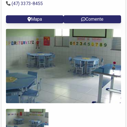
(47) 3373-8455
Mapa
Comente