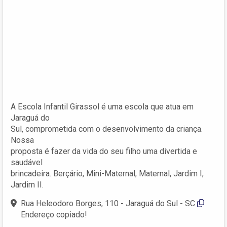
A Escola Infantil Girassol é uma escola que atua em
Jaraguá do
Sul, comprometida com o desenvolvimento da criança.
Nossa
proposta é fazer da vida do seu filho uma divertida e
saudável
brincadeira. Berçário, Mini-Maternal, Maternal, Jardim I,
Jardim II.
Rua Heleodoro Borges, 110 - Jaraguá do Sul - SC
Endereço copiado!