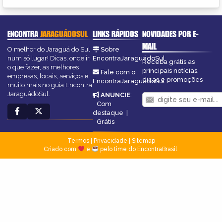
ENCONTRA
JARAGUÁDOSUL
LINKS RÁPIDOS
NOVIDADES POR E-
MAIL
O melhor do Jaraguá do Sul
Sobre
num só lugar! Dicas, onde ir,
EncontraJaraguádoSul
Receba grátis as
o que fazer, as melhores
principais notícias,
Fale com o
empresas, locais, serviços e
dicas e promoções
EncontraJaraguádoSul
muito mais no guia Encontra
JaraguádoSul.
ANUNCIE
:
Com
destaque
|
Grátis
Termos
|
Privacidade
|
Sitemap
Criado com
e
pelo time do EncontraBrasil