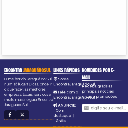
ENCONTRA
JARAGUÁDOSUL
LINKS RÁPIDOS
NOVIDADES POR E-
MAIL
O melhor do Jaraguá do Sul
Sobre
num só lugar! Dicas, onde ir,
EncontraJaraguádoSul
Receba grátis as
o que fazer, as melhores
principais notícias,
Fale com o
empresas, locais, serviços e
dicas e promoções
EncontraJaraguádoSul
muito mais no guia Encontra
JaraguádoSul.
ANUNCIE
:
Com
destaque
|
Grátis