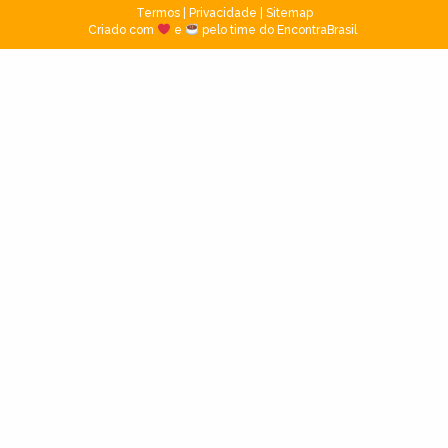
Termos
|
Privacidade
|
Sitemap
Criado com
e
pelo time do EncontraBrasil