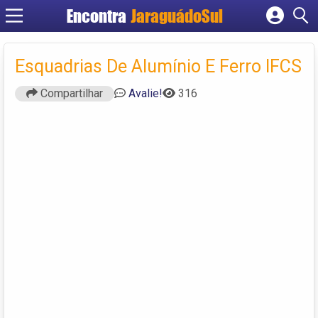
Encontra
JaraguádoSul
Cadastrar empresa
Fazer login
Esquadrias De Alumínio E Ferro IFCS
Criar conta
Compartilhar
Avalie!
316