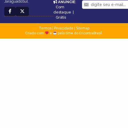
JaraguádoSul.
ANUNCIE
:
Com
destaque
|
Grátis
Termos
|
Privacidade
|
Sitemap
Criado com
e
pelo time do EncontraBrasil