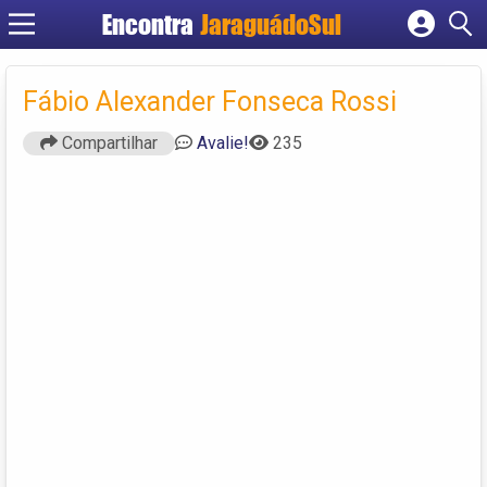
Encontra
JaraguádoSul
Cadastrar empresa
Fazer login
Fábio Alexander Fonseca Rossi
Criar conta
Compartilhar
Avalie!
235