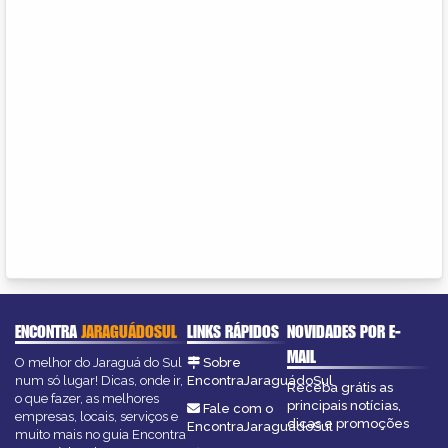
ENCONTRA
JARAGUÁDOSUL
LINKS RÁPIDOS
NOVIDADES POR E-
MAIL
O melhor do Jaraguá do Sul
Sobre
num só lugar! Dicas, onde ir,
EncontraJaraguádoSul
Receba grátis as
o que fazer, as melhores
principais notícias,
Fale com o
empresas, locais, serviços e
dicas e promoções
EncontraJaraguádoSul
muito mais no guia Encontra