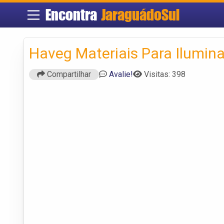
Encontra
JaraguádoSul
Haveg Materiais Para Ilumin
Compartilhar
Avalie!
Visitas: 398