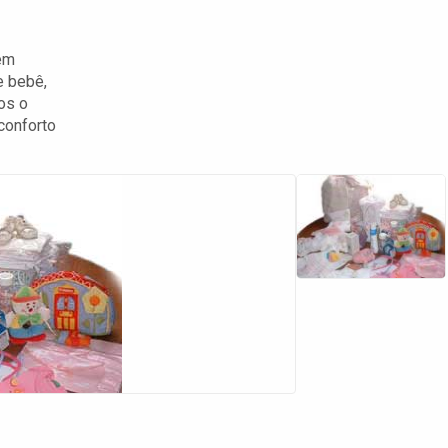
em
e bebê,
os o
conforto