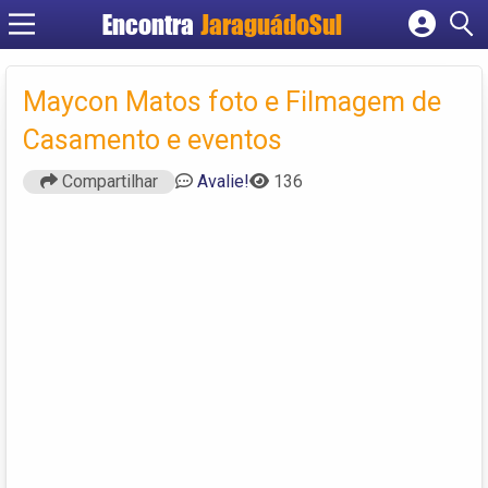
Encontra
JaraguádoSul
Cadastrar empresa
Fazer login
Maycon Matos foto e Filmagem de
Criar conta
Casamento e eventos
Compartilhar
Avalie!
136