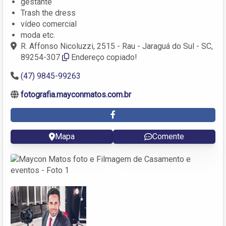
gestante
Trash the dress
vídeo comercial
moda etc.
R. Affonso Nicoluzzi, 2515 - Rau - Jaraguá do Sul - SC,
89254-307
Endereço copiado!
(47) 9845-99263
fotografia.mayconmatos.com.br
Mapa
Comente