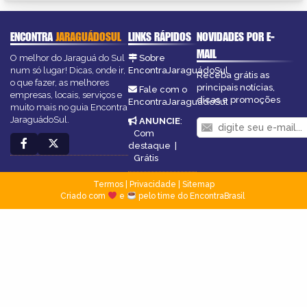
ENCONTRA
JARAGUÁDOSUL
LINKS RÁPIDOS
NOVIDADES POR E-
MAIL
O melhor do Jaraguá do Sul
Sobre
num só lugar! Dicas, onde ir,
EncontraJaraguádoSul
Receba grátis as
o que fazer, as melhores
principais notícias,
Fale com o
empresas, locais, serviços e
dicas e promoções
EncontraJaraguádoSul
muito mais no guia Encontra
JaraguádoSul.
ANUNCIE
:
Com
destaque
|
Grátis
Termos
|
Privacidade
|
Sitemap
Criado com
e
pelo time do EncontraBrasil