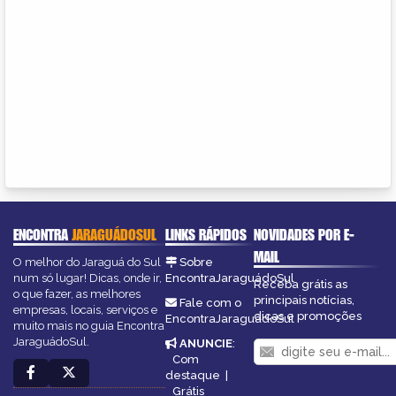
ENCONTRA
JARAGUÁDOSUL
LINKS RÁPIDOS
NOVIDADES POR E-
MAIL
O melhor do Jaraguá do Sul
Sobre
num só lugar! Dicas, onde ir,
EncontraJaraguádoSul
Receba grátis as
o que fazer, as melhores
principais notícias,
Fale com o
empresas, locais, serviços e
dicas e promoções
EncontraJaraguádoSul
muito mais no guia Encontra
JaraguádoSul.
ANUNCIE
:
Com
destaque
|
Grátis