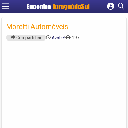
Encontra
JaraguádoSul
Cadastrar empresa
Fazer login
Moretti Automóveis
Criar conta
Compartilhar
Avalie!
197