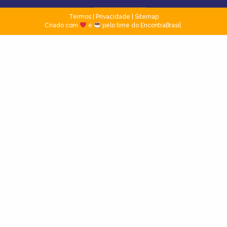
Termos
|
Privacidade
|
Sitemap
Criado com
e
pelo time do EncontraBrasil