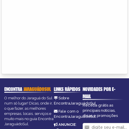
ENCONTRA
JARAGUÁDOSUL
LINKS RÁPIDOS
NOVIDADES POR E-
MAIL
O melhor do Jaraguá do Sul
Sobre
num só lugar! Dicas, onde ir,
EncontraJaraguádoSul
Receba grátis as
o que fazer, as melhores
principais notícias,
Fale com o
empresas, locais, serviços e
dicas e promoções
EncontraJaraguádoSul
muito mais no guia Encontra
JaraguádoSul.
ANUNCIE
: