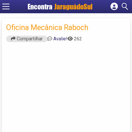
Encontra
JaraguádoSul
Cadastrar empresa
Fazer login
Oficina Mecânica Raboch
Criar conta
Compartilhar
Avalie!
262