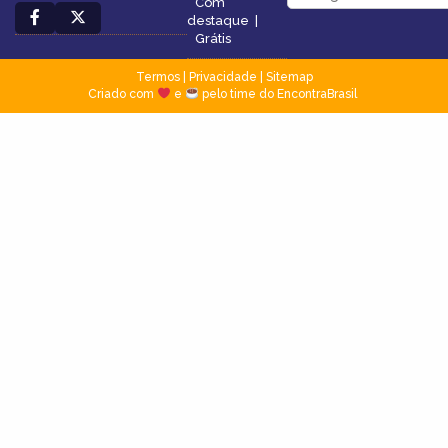
Com
destaque
|
Grátis
Termos
|
Privacidade
|
Sitemap
Criado com
e
pelo time do EncontraBrasil