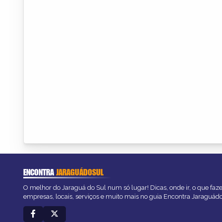
ENCONTRA
JARAGUÁDOSUL
O melhor do Jaraguá do Sul num só lugar! Dicas, onde ir, o que faz
empresas, locais, serviços e muito mais no guia Encontra Jaraguád