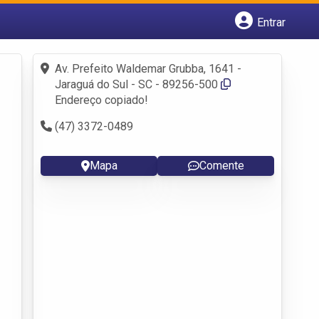
Entrar
Cadastrar empresa
Fazer login
Av. Prefeito Waldemar Grubba, 1641 -
Criar conta
Jaraguá do Sul - SC - 89256-500
Endereço copiado!
(47) 3372-0489
Mapa
Comente