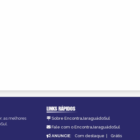
LINKS RÁPIDOS
er, as melhores
Sobre EncontraJaraguádoSul
oSul.
Fale com o EncontraJaraguádoSul
ANUNCIE
:
Com destaque
|
Grátis