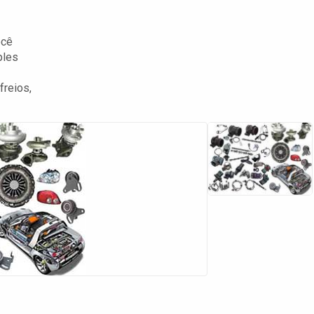
ocê
ples
freios,