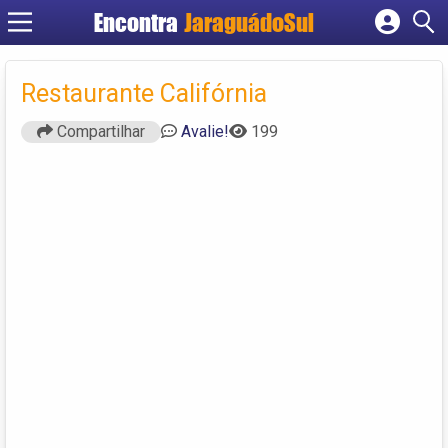
Encontra
JaraguádoSul
Cadastrar empresa
Fazer login
Restaurante Califórnia
Criar conta
Compartilhar
Avalie!
199