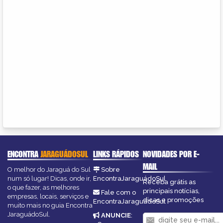
ENCONTRA
JARAGUÁDOSUL
LINKS RÁPIDOS
NOVIDADES POR E-
MAIL
O melhor do Jaraguá do Sul
Sobre
num só lugar! Dicas, onde ir,
EncontraJaraguádoSul
Receba grátis as
o que fazer, as melhores
principais notícias,
Fale com o
empresas, locais, serviços e
dicas e promoções
EncontraJaraguádoSul
muito mais no guia Encontra
JaraguádoSul.
ANUNCIE
: