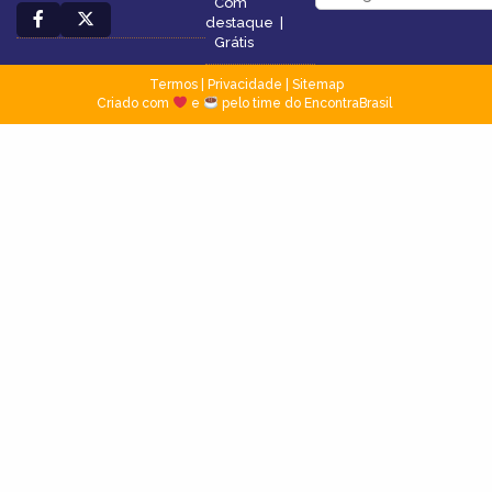
Com
destaque
|
Grátis
Termos
|
Privacidade
|
Sitemap
Criado com
e
pelo time do EncontraBrasil