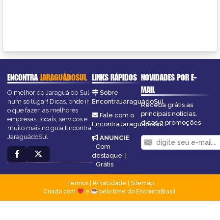
ENCONTRA
JARAGUÁDOSUL
LINKS RÁPIDOS
NOVIDADES POR E-
MAIL
O melhor do Jaraguá do Sul
Sobre
num só lugar! Dicas, onde ir,
EncontraJaraguádoSul
Receba grátis as
o que fazer, as melhores
principais notícias,
Fale com o
empresas, locais, serviços e
dicas e promoções
EncontraJaraguádoSul
muito mais no guia Encontra
JaraguádoSul.
ANUNCIE
:
Com
destaque
|
Grátis
Termos
|
Privacidade
|
Sitemap
Criado com
e
pelo time do EncontraBrasil