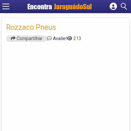
Encontra
JaraguádoSul
Cadastrar empresa
Fazer login
Rozzaco Pneus
Criar conta
Compartilhar
Avalie!
213