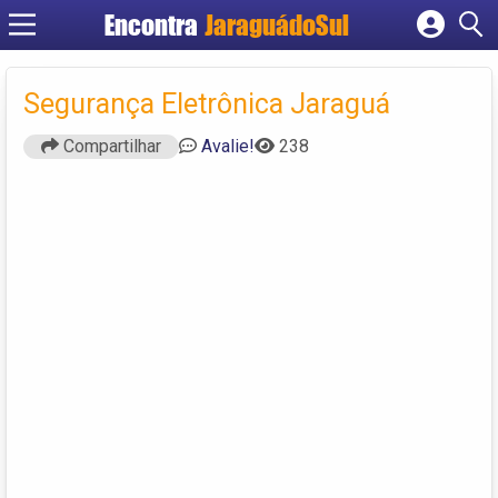
Encontra
JaraguádoSul
Cadastrar empresa
Fazer login
Segurança Eletrônica Jaraguá
Criar conta
Compartilhar
Avalie!
238