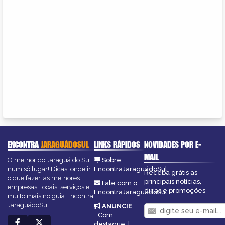
ENCONTRA
JARAGUÁDOSUL
LINKS RÁPIDOS
NOVIDADES POR E-
MAIL
O melhor do Jaraguá do Sul
Sobre
num só lugar! Dicas, onde ir,
EncontraJaraguádoSul
Receba grátis as
o que fazer, as melhores
principais notícias,
Fale com o
empresas, locais, serviços e
dicas e promoções
EncontraJaraguádoSul
muito mais no guia Encontra
JaraguádoSul.
ANUNCIE
:
Com
destaque
|