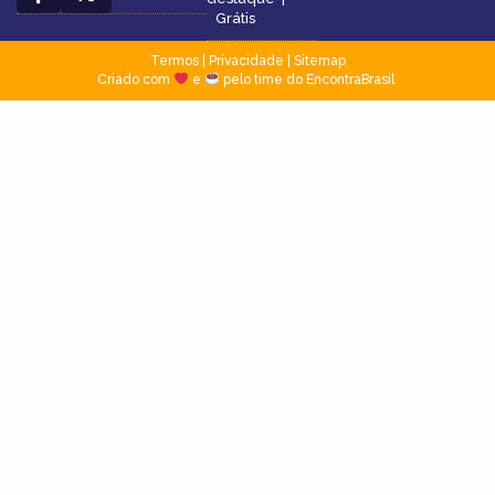
Grátis
Termos
|
Privacidade
|
Sitemap
Criado com
e
pelo time do EncontraBrasil