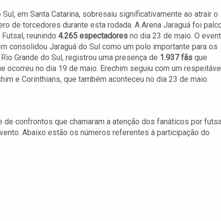
 Sul, em Santa Catarina, sobresaiu significativamente ao atrair o
ro de torcedores durante esta rodada. A Arena Jaraguá foi palc
 Futsal, reunindo
4.265 espectadores
no dia 23 de maio. O even
ém consolidou Jaraguá do Sul como um polo importante para os
o Rio Grande do Sul, registrou uma presença de
1.937 fãs
que
ue ocorreu no dia 19 de maio. Erechim seguiu com um respeitáve
echim e Corinthians, que também aconteceu no dia 23 de maio.
e de confrontos que chamaram a atenção dos fanáticos por futsa
ento. Abaixo estão os números referentes à participação do