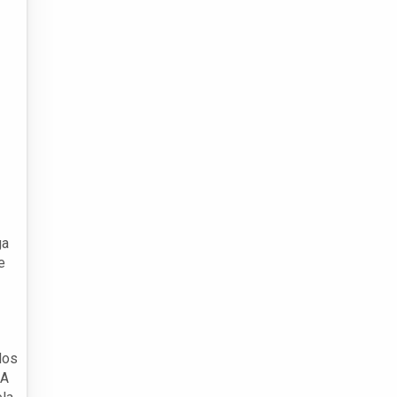
ga
e
dos
 A