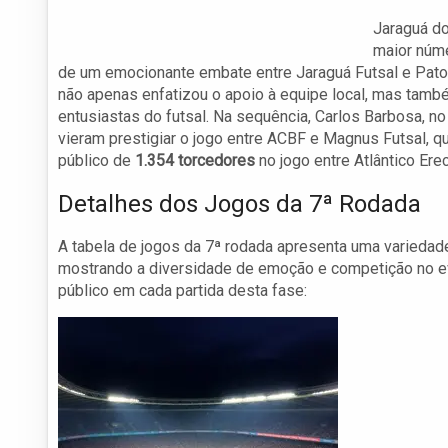
Jaraguá do
maior núme
de um emocionante embate entre Jaraguá Futsal e Pato
não apenas enfatizou o apoio à equipe local, mas tamb
entusiastas do futsal. Na sequência, Carlos Barbosa, n
vieram prestigiar o jogo entre ACBF e Magnus Futsal, q
público de
1.354 torcedores
no jogo entre Atlântico Er
Detalhes dos Jogos da 7ª Rodada
A tabela de jogos da 7ª rodada apresenta uma variedad
mostrando a diversidade de emoção e competição no ev
público em cada partida desta fase: