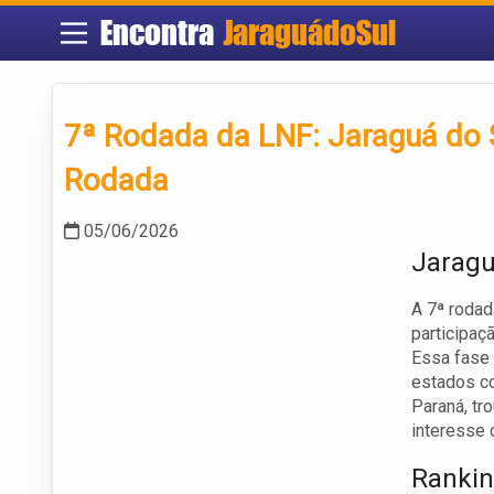
Encontra
JaraguádoSul
7ª Rodada da LNF: Jaraguá do 
Rodada
05/06/2026
Jaragu
A 7ª rodad
participaç
Essa fase 
estados co
Paraná, tro
interesse 
Rankin