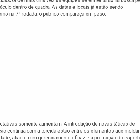
idas, onde mais uma vez as equipes se enfrentarão na busca p
táculo dentro de quadra. As datas e locais já estão sendo
como na 7ª rodada, o público compareça em peso.
ectativas somente aumentam. A introdução de novas táticas de
ação contínua com a torcida estão entre os elementos que molda
idade, aliado a um gerenciamento eficaz e a promoção do esport