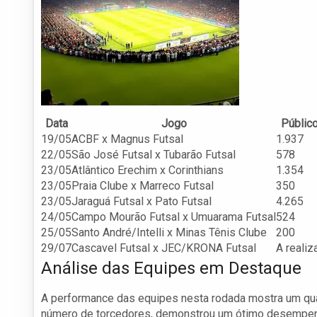
Data
Jogo
Públic
19/05
ACBF x Magnus Futsal
1.937
22/05
São José Futsal x Tubarão Futsal
578
23/05
Atlântico Erechim x Corinthians
1.354
23/05
Praia Clube x Marreco Futsal
350
23/05
Jaraguá Futsal x Pato Futsal
4.265
24/05
Campo Mourão Futsal x Umuarama Futsal
524
25/05
Santo André/Intelli x Minas Tênis Clube
200
29/07
Cascavel Futsal x JEC/KRONA Futsal
A realiz
Análise das Equipes em Destaque
A performance das equipes nesta rodada mostra um quadr
número de torcedores, demonstrou um ótimo desempenh