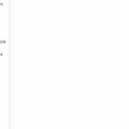
ém
ula
 é