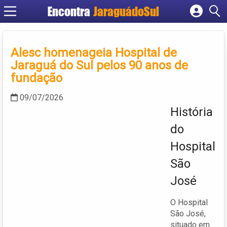
Encontra
JaraguádoSul
Cadastrar empresa
Fazer login
Alesc homenageia Hospital de
Criar conta
Jaraguá do Sul pelos 90 anos de
fundação
09/07/2026
História
do
Hospital
São
José
O Hospital
São José,
situado em