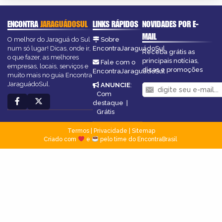
ENCONTRA
JARAGUÁDOSUL
LINKS RÁPIDOS
NOVIDADES POR E-
MAIL
O melhor do Jaraguá do Sul
Sobre
num só lugar! Dicas, onde ir,
EncontraJaraguádoSul
Receba grátis as
o que fazer, as melhores
principais notícias,
Fale com o
empresas, locais, serviços e
dicas e promoções
EncontraJaraguádoSul
muito mais no guia Encontra
JaraguádoSul.
ANUNCIE
:
Com
destaque
|
Grátis
Termos
|
Privacidade
|
Sitemap
Criado com
e
pelo time do EncontraBrasil