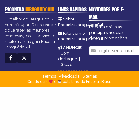
ENCONTRA
JARAGUÁDOSUL
LINKS RÁPIDOS
NOVIDADES POR E-
MAIL
O melhor do Jaraguá do Sul
Sobre
num só lugar! Dicas, onde ir,
EncontraJaraguádoSul
Receba grátis as
o que fazer, as melhores
principais notícias,
Fale com o
empresas, locais, serviços e
dicas e promoções
EncontraJaraguádoSul
muito mais no guia Encontra
JaraguádoSul.
ANUNCIE
:
Com
destaque
|
Grátis
Termos
|
Privacidade
|
Sitemap
Criado com
e
pelo time do EncontraBrasil