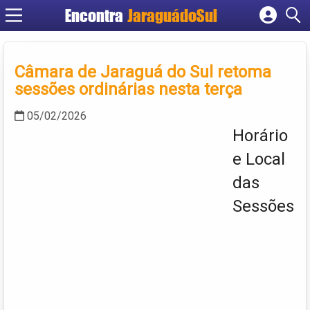
Encontra
JaraguádoSul
Cadastrar empresa
Fazer login
Câmara de Jaraguá do Sul retoma
Criar conta
sessões ordinárias nesta terça
05/02/2026
Horário
e Local
das
Sessões