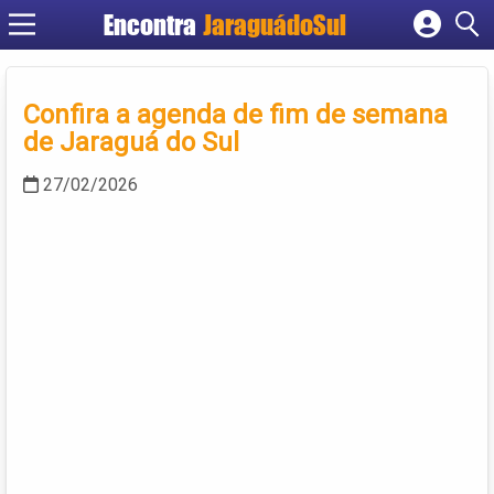
Encontra
JaraguádoSul
Cadastrar empresa
Fazer login
Confira a agenda de fim de semana
Criar conta
de Jaraguá do Sul
27/02/2026