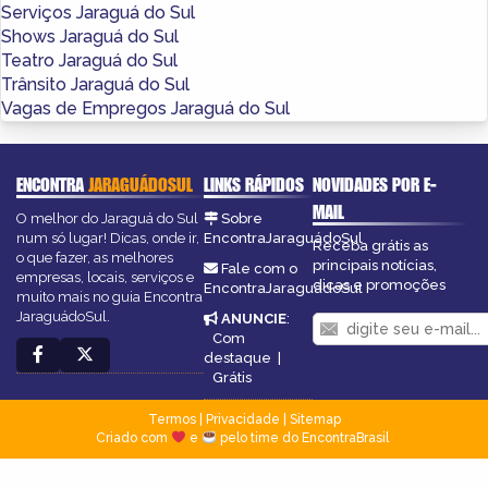
Serviços Jaraguá do Sul
Shows Jaraguá do Sul
Teatro Jaraguá do Sul
Trânsito Jaraguá do Sul
Vagas de Empregos Jaraguá do Sul
ENCONTRA
JARAGUÁDOSUL
LINKS RÁPIDOS
NOVIDADES POR E-
MAIL
O melhor do Jaraguá do Sul
Sobre
num só lugar! Dicas, onde ir,
EncontraJaraguádoSul
Receba grátis as
o que fazer, as melhores
principais notícias,
Fale com o
empresas, locais, serviços e
dicas e promoções
EncontraJaraguádoSul
muito mais no guia Encontra
JaraguádoSul.
ANUNCIE
:
Com
destaque
|
Grátis
Termos
|
Privacidade
|
Sitemap
Criado com
e
pelo time do EncontraBrasil