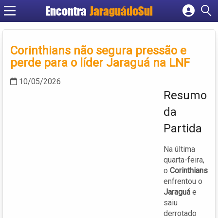
Encontra
JaraguádoSul
Cadastrar empresa
Fazer login
Corinthians não segura pressão e
Criar conta
perde para o líder Jaraguá na LNF
10/05/2026
Resumo
da
Partida
Na última
quarta-feira,
o
Corinthians
enfrentou o
Jaraguá
e
saiu
derrotado