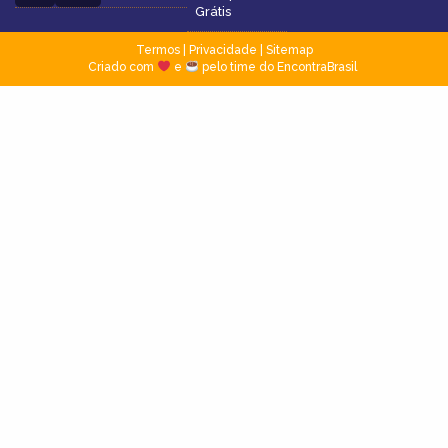
Grátis
Termos
|
Privacidade
|
Sitemap
Criado com
e
pelo time do EncontraBrasil