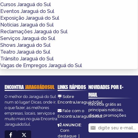
Cursos Jaraguá do Sul
Eventos Jaraguá do Sul
Exposição Jaraguá do Sul
Notícias Jaraguá do Sul
Reclamações Jaraguá do Sul
Serviços Jaraguá do Sul
Shows Jaraguá do Sul
Teatro Jaraguá do Sul
Trânsito Jaraguá do Sul
Vagas de Empregos Jaraguá do Sul
ENCONTRA
JARAGUÁDOSUL
LINKS RÁPIDOS
NOVIDADES POR E-
MAIL
O melhor do Jaraguá do Sul
Sobre
num só lugar! Dicas, onde ir,
EncontraJaraguádoSul
Receba grátis as
o que fazer, as melhores
principais notícias,
Fale com o
empresas, locais, serviços e
dicas e promoções
EncontraJaraguádoSul
muito mais no guia Encontra
JaraguádoSul.
ANUNCIE
:
Com
destaque
|