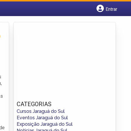
Entrar
Cadastrar empresa
Fazer login
Criar conta
)
s
,
as
CATEGORIAS
Cursos Jaraguá do Sul
Eventos Jaraguá do Sul
Exposição Jaraguá do Sul
 de
Notícias Jaraguá do Sul