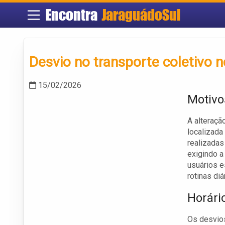
Encontra
JaraguádoSul
Desvio no transporte coletivo n
15/02/2026
Motivo
A alteraçã
localizada
realizadas
exigindo a
usuários e
rotinas diá
Horári
Os desvios