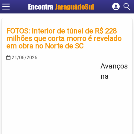
Encontra
JaraguádoSul
Cadastrar empresa
Fazer login
FOTOS: Interior de túnel de R$ 228
Criar conta
milhões que corta morro é revelado
em obra no Norte de SC
21/06/2026
Avanços
na