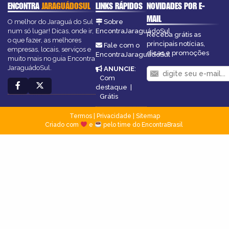
ENCONTRA
JARAGUÁDOSUL
LINKS RÁPIDOS
NOVIDADES POR E-
MAIL
O melhor do Jaraguá do Sul
Sobre
num só lugar! Dicas, onde ir,
EncontraJaraguádoSul
Receba grátis as
o que fazer, as melhores
principais notícias,
Fale com o
empresas, locais, serviços e
dicas e promoções
EncontraJaraguádoSul
muito mais no guia Encontra
JaraguádoSul.
ANUNCIE
:
Com
destaque
|
Grátis
Termos
|
Privacidade
|
Sitemap
Criado com
e
pelo time do EncontraBrasil